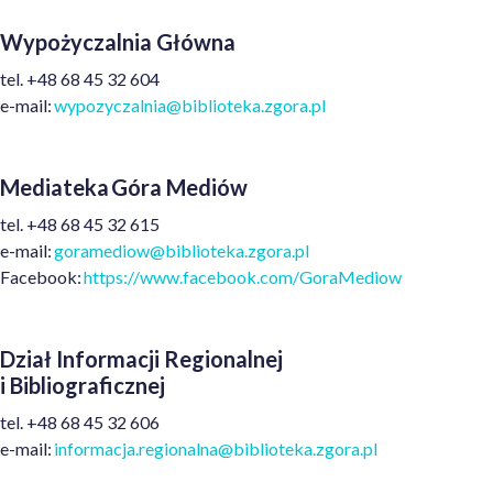
Wypożyczalnia Główna
t
el.
+48
68 45 32 604
e
-mail:
wypozyczalnia@biblioteka.zgora.pl
Mediateka Góra Mediów
t
el.
+48
68 45 32 615
e
-mail:
goramediow@biblioteka.zgora.pl
Facebook:
https://www.facebook.com/GoraMediow
Dział Informacji Regionalnej
i Bibliograficznej
t
el.
+48
68 45 32 606
e
-mail:
informacja.regionalna@biblioteka.zgora.pl