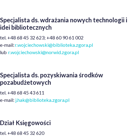
Specjalista ds. wdrażania nowych technologii i
idei bibliotecznych
t
el.
+48
68 45 32 623
;
+48 60 90 61 002
e
-mail:
r.wojciechowski@biblioteka.zgora.pl
lub
r.wojciechowski@norwid.zgora.pl
Specjalista ds. pozyskiwania środków
pozabudżetowych
tel.
+48
68 45 43 611
e-mail:
j.hak@biblioteka.zgora.pl
Dział Księgowości
t
el.
+48
68 45 32 620