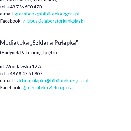
tel. +48 736 600 470
e-mail:
greenbook@biblioteka.zgora.pl
Facebook:
@lubuskielaboratoriumksiazki
Mediateka „Szklana Pułapka”
(Budynek Palmiarni), I piętro
ul. Wrocławska 12 A
tel. +48 68 47 51 807
e-mail:
szklanapulapka@biblioteka.zgora
.pl
Facebook:
@mediateka.zielonagora